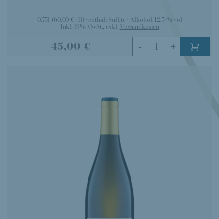
0,75l
(60,00 €/1l)
enthält Sulfite
Alkohol:
12,5 % vol
Inkl. 19% MwSt.
,
exkl.
Versandkosten
45,00 €
-
+