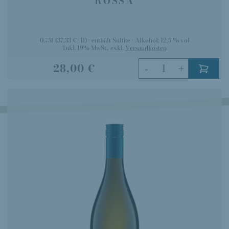
ROSSA
0,75l
(37,33 €/1l)
enthält Sulfite
Alkohol:
12,5 % vol
Inkl. 19% MwSt.
,
exkl.
Versandkosten
28,00 €
-
+