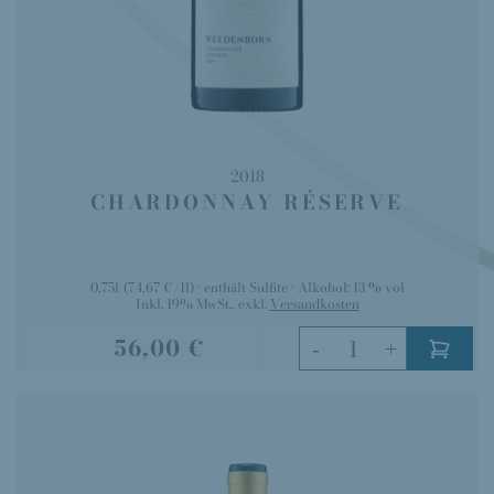
2018
CHARDONNAY RÉSERVE
0,75l
(74,67 €/1l)
enthält Sulfite
Alkohol:
13 % vol
Inkl. 19% MwSt.
,
exkl.
Versandkosten
56,00 €
-
+