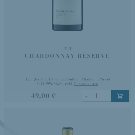
2020
CHARDONNAY RÉSERVE
0,75l
(65,33 €/1l)
enthält Sulfite
Alkohol:
13 % vol
Inkl. 19% MwSt.
,
exkl.
Versandkosten
49,00 €
-
+