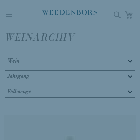
Direkt
zum
Suche
M
Inhalt
WEINARCHIV
Wein
Jahrgang
Füllmenge