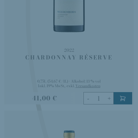
2022
CHARDONNAY RÉSERVE
0,75L
(54,67 €/1L)
Alkohol:
13 % vol
Inkl. 19% MwSt.
,
exkl.
Versandkosten
41,00 €
-
+