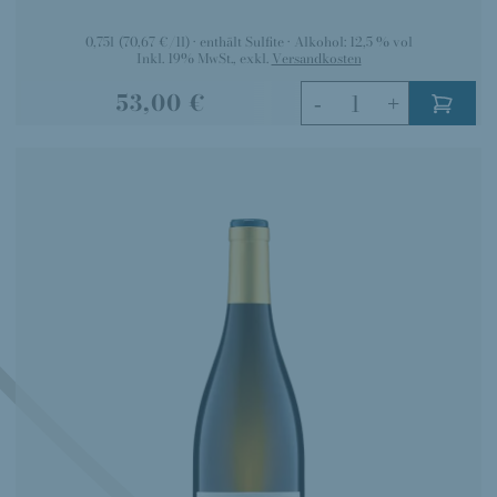
0,75l
(70,67 €/1l)
enthält Sulfite
Alkohol:
12,5 % vol
Inkl. 19% MwSt.
,
exkl.
Versandkosten
53,00 €
-
+