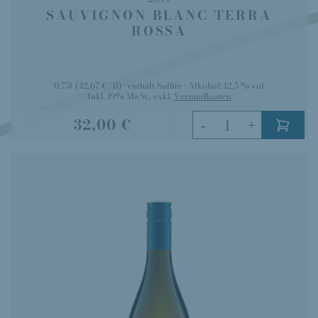
SAUVIGNON BLANC TERRA
ROSSA
0,75l
(42,67 €/1l)
enthält Sulfite
Alkohol:
12,5 % vol
Inkl. 19% MwSt.
,
exkl.
Versandkosten
32,00 €
-
+