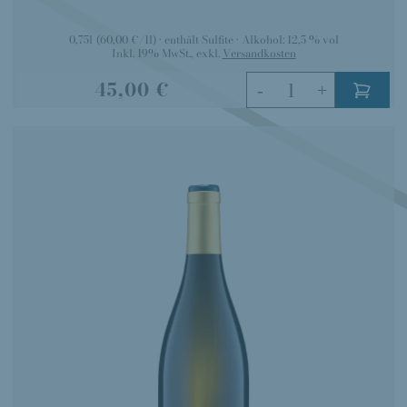
0,75l
(60,00 €/1l)
enthält Sulfite
Alkohol:
12,5 % vol
Inkl. 19% MwSt.
,
exkl.
Versandkosten
45,00 €
-
+