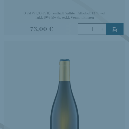
0,75l
(97,33 €/1l)
enthält Sulfite
Alkohol:
13 % vol
Inkl. 19% MwSt.
,
exkl.
Versandkosten
73,00 €
-
+