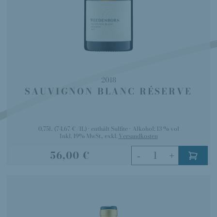
2018
SAUVIGNON BLANC RÉSERVE
0,75L
(74,67 €/1L)
enthält Sulfite
Alkohol:
13 % vol
Inkl. 19% MwSt.
,
exkl.
Versandkosten
56,00 €
-
+