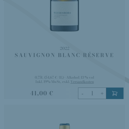
2022
SAUVIGNON BLANC RÉSERVE
0,75L
(54,67 €/1L)
Alkohol:
13 % vol
Inkl. 19% MwSt.
,
exkl.
Versandkosten
41,00 €
-
+