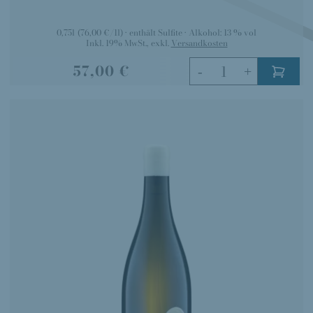
0,75l
(76,00 €/1l)
enthält Sulfite
Alkohol:
13 % vol
Inkl. 19% MwSt.
,
exkl.
Versandkosten
57,00 €
-
+