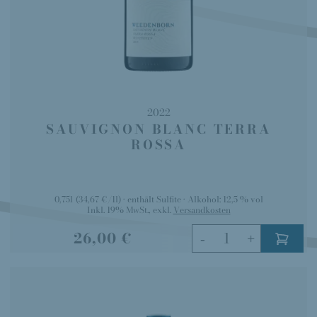
2022
SAUVIGNON BLANC TERRA
ROSSA
0,75l
(34,67 €/1l)
enthält Sulfite
Alkohol:
12,5 % vol
Inkl. 19% MwSt.
,
exkl.
Versandkosten
26,00 €
-
+