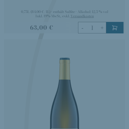
0,75L
(84,00 €/1L)
enthält Sulfite
Alkohol:
12,5 % vol
Inkl. 19% MwSt.
,
exkl.
Versandkosten
63,00 €
-
+