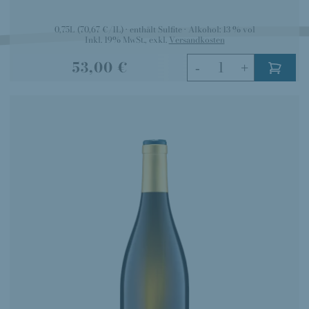
0,75L
(70,67 €/1L)
enthält Sulfite
Alkohol:
13 % vol
Inkl. 19% MwSt.
,
exkl.
Versandkosten
53,00 €
-
+