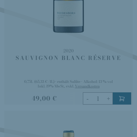
2020
SAUVIGNON BLANC RÉSERVE
0,75L
(65,33 €/1L)
enthält Sulfite
Alkohol:
13 % vol
Inkl. 19% MwSt.
,
exkl.
Versandkosten
49,00 €
-
+