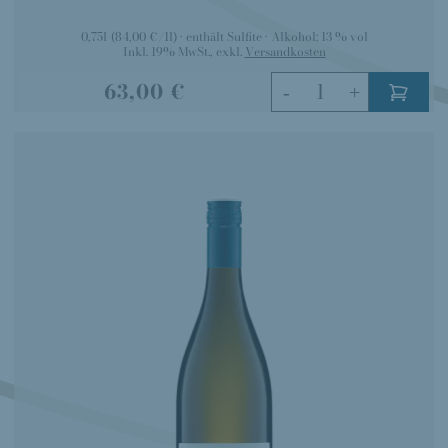
0,75l
(84,00 €/1l)
enthält Sulfite
Alkohol:
13 % vol
Inkl. 19% MwSt.
,
exkl.
Versandkosten
63,00 €
-
+