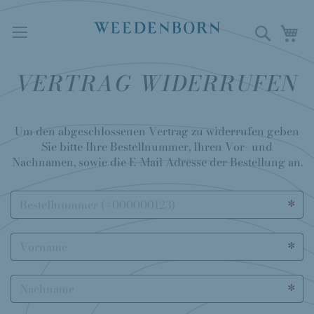
Direkt
zum
Suche
M
Inhalt
VERTRAG WIDERRUFEN
Um den abgeschlossenen Vertrag zu widerrufen geben
Sie bitte Ihre Bestellnummer, Ihren Vor- und
Nachnamen, sowie die E-Mail Adresse der Bestellung an.
Bestellnummer
Vorname
Nachname