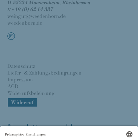
D-55234 Monzernheim, Rheinhessen
t: +49 (0) 6244 387
weingut@weedenborn.de
weedenborn.de
Datenschutz
Liefer- & Zahlungsbedingungen
Impressum
AGB
Widerrufsbelehrung
Widerruf
Newsletter anmelden