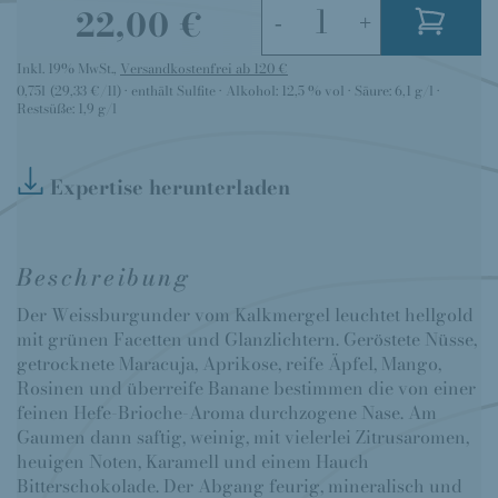
22,00 €
-
+
Inkl. 19% MwSt.
,
Versandkostenfrei ab 120 €
0,75l
(29,33 €/1l)
enthält Sulfite
Alkohol:
12,5 % vol
Säure:
6,1 g/l
Restsüße:
1,9 g/l
Expertise herunterladen
Beschreibung
Der Weissburgunder vom Kalkmergel leuchtet hellgold
mit grünen Facetten und Glanzlichtern. Geröstete Nüsse,
getrocknete Maracuja, Aprikose, reife Äpfel, Mango,
Rosinen und überreife Banane bestimmen die von einer
feinen Hefe-Brioche-Aroma durchzogene Nase. Am
Gaumen dann saftig, weinig, mit vielerlei Zitrusaromen,
heuigen Noten, Karamell und einem Hauch
Bitterschokolade. Der Abgang feurig, mineralisch und