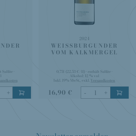
2024
UNDER
WEISSBURGUNDER
VOM KALKMERGEL
t Sulfite
0,75l
(22,53 €/1l)
enthält Sulfite
l
Alkohol:
12 % vol
sandkosten
Inkl. 19% MwSt.
,
exkl.
Versandkosten
16,90 €
+
-
+