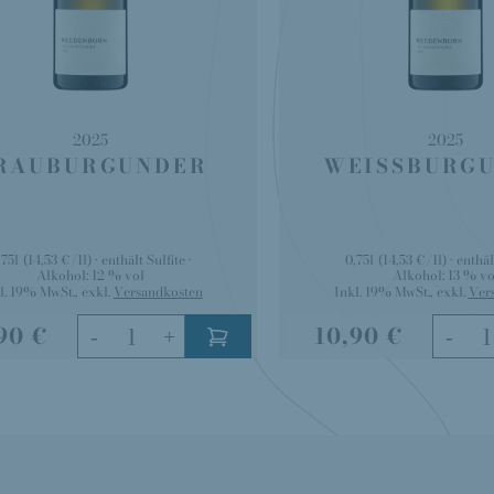
2025
2025
RAUBURGUNDER
WEISSBURG
,75l
(14,53 €/1l)
enthält Sulfite
0,75l
(14,53 €/1l)
enthäl
Alkohol:
12 % vol
Alkohol:
13 % vo
l. 19% MwSt.
,
exkl.
Versandkosten
Inkl. 19% MwSt.
,
exkl.
Ver
90 €
10,90 €
-
+
-