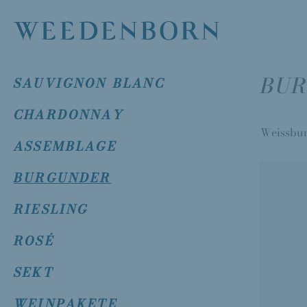
Direkt
zum
Inhalt
BU
SAUVIGNON BLANC
CHARDONNAY
Weissbur
ASSEMBLAGE
BURGUNDER
RIESLING
ROSÉ
SEKT
WEINPAKETE