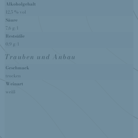
Alkoholgehalt
12,5 % vol
Säure
7,6 g/l
Restsüße
0,9 g/l
Trauben und Anbau
Geschmack
trocken
Weinart
weiß