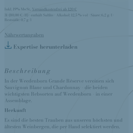
Inkl. 19% MwSt.
,
Versandkostenfrei ab 120 €
3l
(80,00 €/1l)
enthält Sulfite
Alkohol:
12,5 % vol
Säure:
6,2 g/l
Restsüße:
0,7 g/l
Nährwertangaben
Expertise herunterladen
Beschreibung
In der Weedenborn Grande Réserve vereinen sich
Sauvignon Blanc und Chardonnay - die beiden
wichtigsten Rebsorten auf Weedenborn - in einer
Assemblage.
Herkunft
Es sind die besten Trauben aus unseren höchsten und
ältesten Weinbergen, die per Hand selektiert werden.