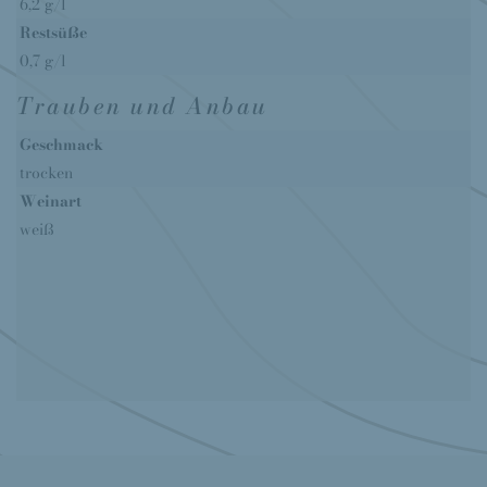
6,2 g/l
Restsüße
0,7 g/l
Trauben und Anbau
Geschmack
trocken
Weinart
weiß