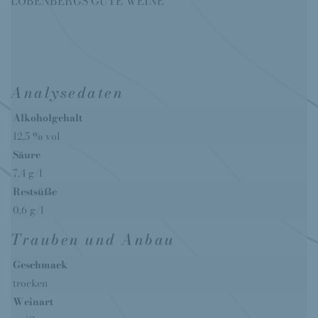
LOBENBERGS GUTE WEINE
Analysedaten
Alkoholgehalt
12,5 % vol
Säure
7,4 g/l
Restsüße
0,6 g/l
Trauben und Anbau
Geschmack
trocken
Weinart