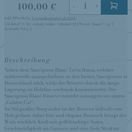
100,00 €
-
+
Inkl. 19% MwSt.
,
Versandkostenfrei ab 120 €
1,5l
(66,67 €/1l)
enthält Sulfite
Alkohol:
12,5 % vol
Säure:
7,4 g/l
Restsüße:
0,6 g/l
Beschreibung
Neben dem Sauvignon Blanc Terra Rossa, welcher
mittlerweile unangefochten zu den besten Sauvignons in
Deutschland zählt, wirkt der Réserve durch die lange
Lagerung im Holzfass nochmals konzentrierter. Der
Sauvignon Blanc Réserve entsteht sozusagen aus einem
„Golden Cut“.
Im Stil großer Burgunder ist der Réserve stillvoll vom
Holz gefasst, dabei fein und elegant. Dennoch bringt der
Wein reichlich Kraft mit, gelbfruchtige Noten,
Geschmeidigkeit am Gaumen und eine feste Struktur